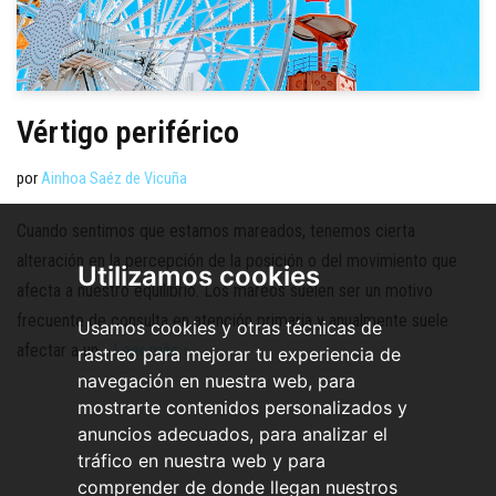
Vértigo periférico
por
Ainhoa Saéz de Vicuña
Cuando sentimos que estamos mareados, tenemos cierta
alteración en la percepción de la posición o del movimiento que
Utilizamos cookies
afecta a nuestro equilibrio. Los mareos suelen ser un motivo
frecuente de consulta en atención primaria y anualmente suele
Usamos cookies y otras técnicas de
afectar a un…
Leer más »
rastreo para mejorar tu experiencia de
navegación en nuestra web, para
mostrarte contenidos personalizados y
anuncios adecuados, para analizar el
tráfico en nuestra web y para
comprender de donde llegan nuestros