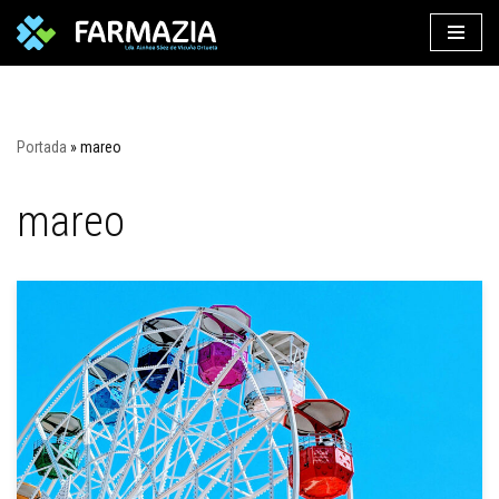
Saltar
al
contenido
Portada
»
mareo
mareo